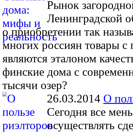
Рынок загородн
Ленинградской о
о приобретении так назы
многих россиян товары с
являются эталоном качест
финские дома с современ
тысячи озер?
26.03.2014
О пол
Сегодня все мен
осуществлять сд