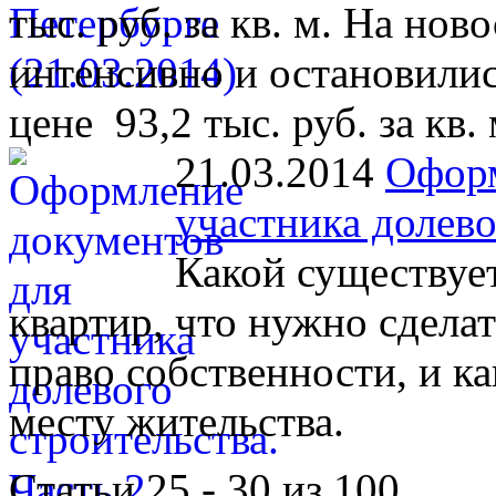
тыс. руб. за кв. м. На но
интенсивно и остановилис
цене 93,2 тыс. руб. за кв. 
21.03.2014
Оформ
участника долево
Какой существуе
квартир, что нужно сделат
право собственности, и к
месту жительства.
Статьи 25 - 30 из 100