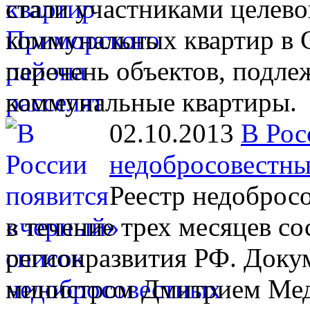
стали участниками целев
коммунальных квартир в С
перечень объектов, подл
коммунальные квартиры.
02.10.2013
В Рос
недобросовестны
Реестр недоброс
в течение трех месяцев с
регионразвития РФ. Доку
министром Дмитрием Мед