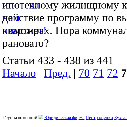
ипотечному жилищному к
действие программу по в
квартирах. Пора коммуна
рановато?
Статьи 433 - 438 из 441
Начало
|
Пред.
|
70
71
72
7
Группа компаний
Юридическая фирма
Центр оценки
Бухга