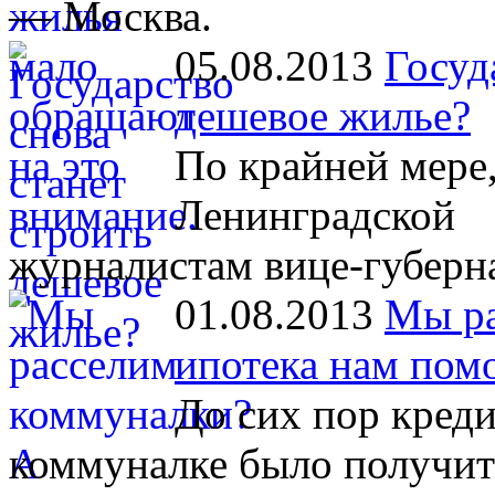
— Москва.
05.08.2013
Госуд
дешевое жилье?
По крайней мере,
Ленинградской о
журналистам вице-губерна
01.08.2013
Мы ра
ипотека нам пом
До сих пор креди
коммуналке было получит