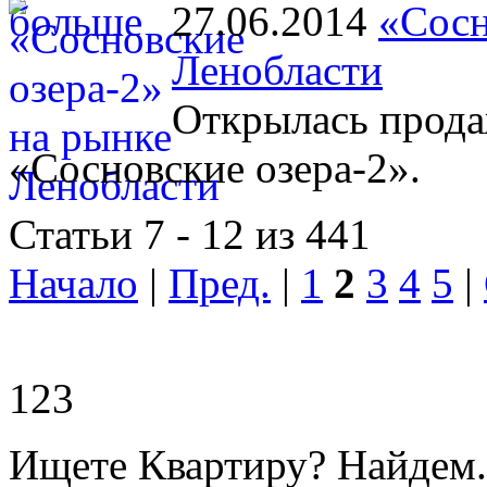
27.06.2014
«Сосн
Ленобласти
Открылась прода
«Сосновские озера-2».
Статьи 7 - 12 из 441
Начало
|
Пред.
|
1
2
3
4
5
|
123
Ищете Квартиру? Найдем.