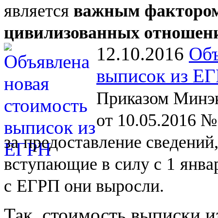
является
важным фактором
цивилизованных отношен
12.10.2016
Объ
выписок из Е
Приказом Минэк
от 10.05.2016 №
за
предоставление сведений
вступающие в
силу с
1
янва
с
ЕГРП они выросли.
Так, стоимость выписки и