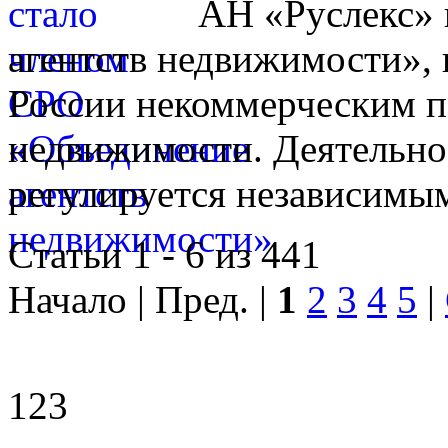
АН «Руслекс» 
агентств недвижимости», 
России некоммерческим п
недвижимости. Деятельно
регулируется независимы
Статьи 1 - 6 из 441
Начало | Пред. |
1
2
3
4
5
|
123