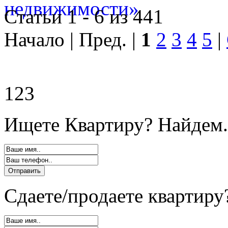
Статьи 1 - 6 из 441
Начало | Пред. |
1
2
3
4
5
|
123
Ищете Квартиру? Найдем.
Сдаете/продаете квартиру