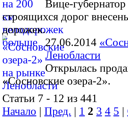
Вице-губернатор 
строящихся дорог внесен
дорожек.
27.06.2014
«Сосн
Ленобласти
Открылась прода
«Сосновские озера-2».
Статьи 7 - 12 из 441
Начало
|
Пред.
|
1
2
3
4
5
|