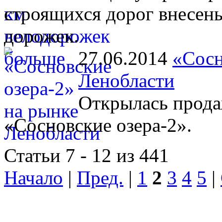
строящихся дорог внесен
дорожек.
27.06.2014
«Сосн
Ленобласти
Открылась прода
«Сосновские озера-2».
Статьи 7 - 12 из 441
Начало
|
Пред.
|
1
2
3
4
5
|