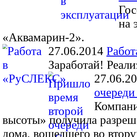
Гос
на 
«Аквамарин-2».
27.06.2014
Работ
Заработай! Реали
27.06.2
очереди
Компани
высоты» получила разреш
дома, вошедшего во втору