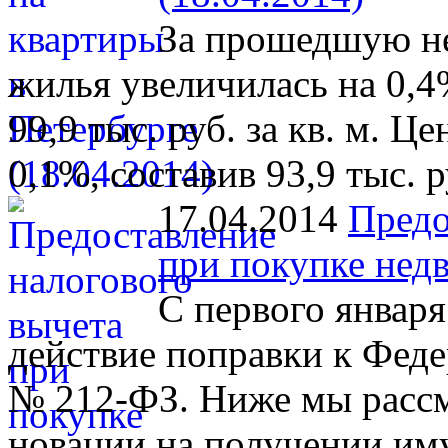
За прошедшую не
жилья увеличилась на 0,4
99,9 тыс. руб. за кв. м. Ц
0,1%, составив 93,9 тыс. ру
17.04.2014
Предо
при покупке нед
С первого января
действие поправки к Феде
№ 212-ФЗ. Ниже мы рассм
новации на получении им