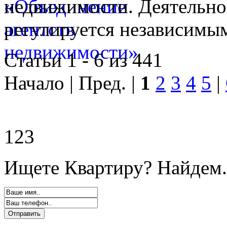
недвижимости. Деятельно
регулируется независимы
Статьи 1 - 6 из 441
Начало | Пред. |
1
2
3
4
5
|
123
Ищете Квартиру? Найдем.