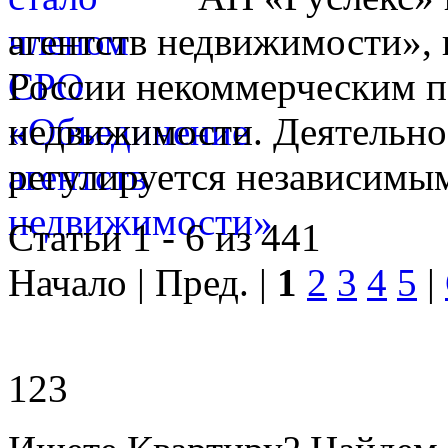
агентств недвижимости», 
России некоммерческим п
недвижимости. Деятельно
регулируется независимы
Статьи 1 - 6 из 441
Начало | Пред. |
1
2
3
4
5
|
123