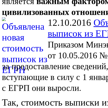
является
важным фактором
цивилизованных отношен
12.10.2016
Объ
выписок из Е
Приказом Минэк
от 10.05.2016 №
за
предоставление сведений
вступающие в
силу с
1
янва
с
ЕГРП они выросли.
Так, стоимость выписки и