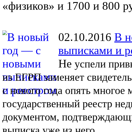
«физиков» и 1700 и 800 р
02.10.2016
В н
выписками и р
Не
успели прив
из
ЕГРП заменяет свидетель
с
нового года опять многое
государственный реестр не
документом, подтверждающи
выписка уже из
него.