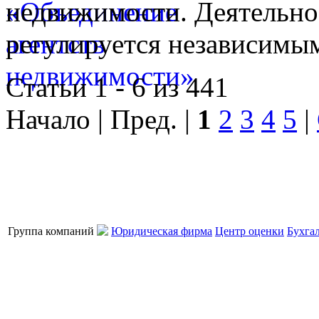
недвижимости. Деятельно
регулируется независимы
Статьи 1 - 6 из 441
Начало | Пред. |
1
2
3
4
5
|
Группа компаний
Юридическая фирма
Центр оценки
Бухга