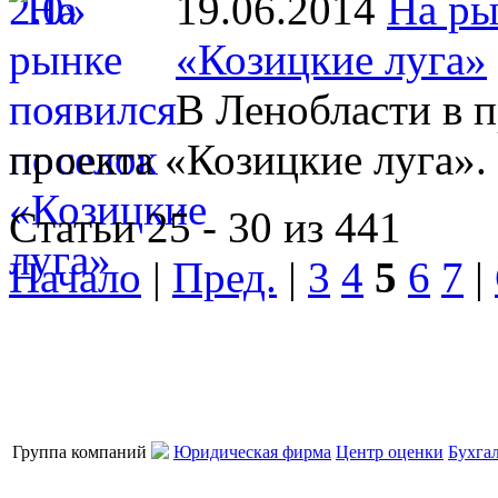
19.06.2014
На ры
«Козицкие луга»
В Ленобласти в 
проекта «Козицкие луга».
Статьи 25 - 30 из 441
Начало
|
Пред.
|
3
4
5
6
7
|
Группа компаний
Юридическая фирма
Центр оценки
Бухга