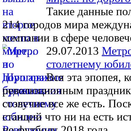
Такие данные по
214 городов мира междун
компании в сфере человеч
29.07.2013
Метро
столетнему юбил
Вся эта эпопея, 
революционным праздника
созвучие все же есть. Пос
станций что ни на есть 
по футболу 2018 года.