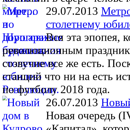
29.07.2013
Метро
столетнему юбил
Вся эта эпопея, 
революционным праздника
созвучие все же есть. Пос
станций что ни на есть 
по футболу 2018 года.
26.07.2013
Новый
Новая очередь (I
«Капитал», кото