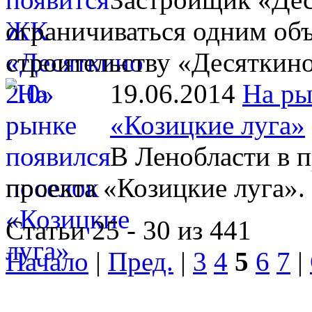
ограничиваться одним объ
строительству «Десяткино
19.06.2014
На ры
«Козицкие луга»
В Ленобласти в 
проекта «Козицкие луга».
Статьи 25 - 30 из 441
Начало
|
Пред.
|
3
4
5
6
7
|