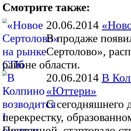
Смотрите также:
20.06.2014
«Ново
В продаже появи
Сертолово», рас
районе области.
20.06.2014
В Кол
«Юттери»
С сегодняшнего 
перекрестку, образованн
Понтонной, стартовало с