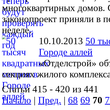
многоквартирных домов.
законопроект приняли в п
неделе.
10.10.2013
50 ты
Городе аллей
«Отделстрой» об
секциях жилого комплекс
Статьи 415 - 420 из 441
Начало
|
Пред.
|
68
69
70
7