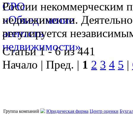
России некоммерческим п
недвижимости. Деятельно
регулируется независимы
Статьи 1 - 6 из 441
Начало | Пред. |
1
2
3
4
5
|
Группа компаний
Юридическая фирма
Центр оценки
Бухга