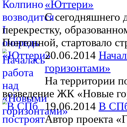
«Юттери»
С сегодняшнего 
перекрестку, образованн
Понтонной, стартовало с
20.06.2014
Начал
горизонтами»
На территории п
возведение ЖК «Новые го
19.06.2014
В СПб
Автор проекта «