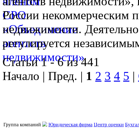
агентств недвижимости», 
России некоммерческим п
недвижимости. Деятельно
регулируется независимы
Статьи 1 - 6 из 441
Начало | Пред. |
1
2
3
4
5
|
Группа компаний
Юридическая фирма
Центр оценки
Бухга