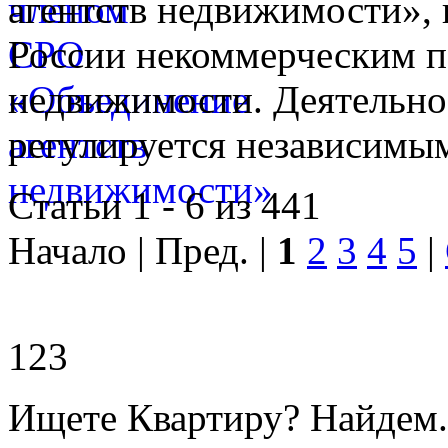
агентств недвижимости», 
России некоммерческим п
недвижимости. Деятельно
регулируется независимы
Статьи 1 - 6 из 441
Начало | Пред. |
1
2
3
4
5
|
123
Ищете Квартиру? Найдем.